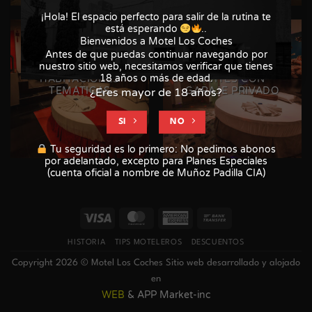
¡Hola! El espacio perfecto para salir de la rutina te
está esperando
..
Bienvenidos a Motel Los Coches
Antes de que puedas continuar navegando por
nuestro sitio web, necesitamos verificar que tienes
18 años o más de edad.
HABITACIONES
SUITES CON
TEMÁTICAS
GARAJE PRIVADO
¿Eres mayor de 18 años?
SI
NO
Tu seguridad es lo primero: No pedimos abonos
por adelantado, excepto para Planes Especiales
(cuenta oficial a nombre de Muñoz Padilla CIA)
Visa
MasterCard
American
Bank
Express
Transfer
HISTORIA
TIPS MOTELEROS
DESCUENTOS
Copyright 2026 © Motel Los Coches Sitio web desarrollado y alojado
en
WEB
& APP Market-inc