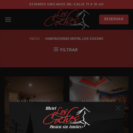
Skip
ESTAMOS UBICADOS EN: CALLE 71 # 51-60
to
content
RESERVAR
INICIO
/
HABITACIONES MOTEL LOS COCHES
FILTRAR
HABITACIONES
HABITACIONES
×
ESTÁNDAR
PREMIUM