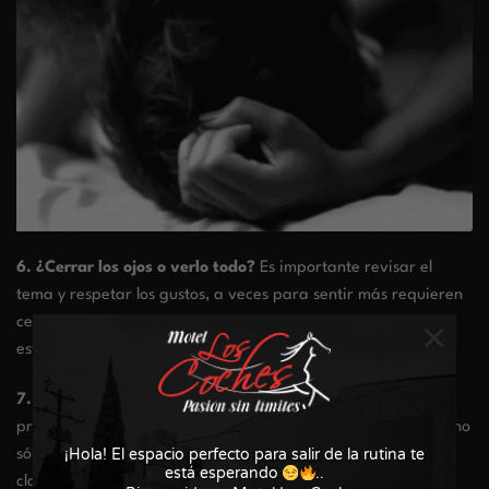
6. ¿Cerrar los ojos o verlo todo?
Es importante revisar el
tema y respetar los gustos, a veces para sentir más requieren
×
cerrar los ojos y concentrarse o verlo todo para tener mayor
estímulo.
7. Protección:
debes hablarlo antes para poder saber como
protegerse, en cada experiencia hay protecciones distintas, no
sólo el preservativo es la opción, además de tener palabras
¡Hola! El espacio perfecto para salir de la rutina te
está esperando
..
claves cuando hayan momentos que se salgan de control.