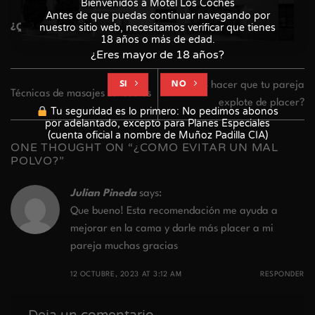
Bienvenidos a Motel Los Coches
Antes de que puedas continuar navegando por
¿Que otros temas se nos pasaron por alto?
nuestro sitio web, necesitamos verificar que tienes
18 años o más de edad.
¿Eres mayor de 18 años?
SI
NO
¿Como hacer que tu pareja
Técnicas de masajes sensuales
explote de placer?
Tu seguridad es lo primero: No pedimos abonos
por adelantado, excepto para Planes Especiales
(cuenta oficial a nombre de Muñoz Padilla CIA)
ONE THOUGHT ON “
¿COMO EVITAR UN MAL
POLVO?
”
Julian Pineda
says:
Que bueno! Esta recomendación me ayuda a
mejorar en la cama y darle más placer a mi
pareja muchas gracias
12 OCTUBRE, 2023 AT 3:12 AM
RESPONDER
Deja un comentario