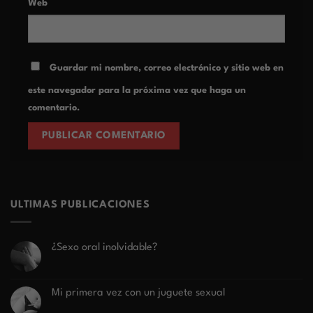
Web
Guardar mi nombre, correo electrónico y sitio web en
este navegador para la próxima vez que haga un
comentario.
ULTIMAS PUBLICACIONES
¿Sexo oral inolvidable?
No
hay
comentarios
en
Mi primera vez con un juguete sexual
¿Sexo
oral
No