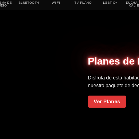
EMA DE
BLUETOOTH
WI FI
TV PLANO
LGBTIQ+
DUCHA 
UDIO
CALI
Planes de
Disfruta de esta habit
nuestro paquete de dec
Ver Planes