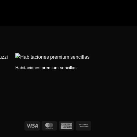
Habitaciones premium sencillas
Habitaciones premi
Visa
MasterCard
American
Bank
Express
Transfer