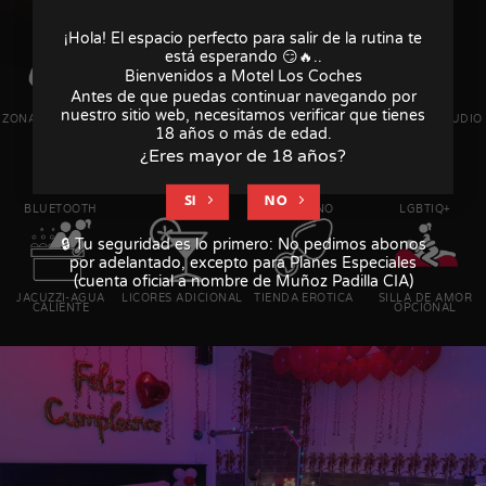
¡Hola! El espacio perfecto para salir de la rutina te
está esperando 😏🔥..
Bienvenidos a Motel Los Coches
Antes de que puedas continuar navegando por
nuestro sitio web, necesitamos verificar que tienes
CAMA DOBLE
ZONA DE PARQUEO
VENTILADOR
SISTEMA DE AUDIO
18 años o más de edad.
¿Eres mayor de 18 años?
SI
NO
WI FI
BLUETOOTH
TV PLANO
LGBTIQ+
🔒 Tu seguridad es lo primero: No pedimos abonos
por adelantado, excepto para Planes Especiales
(cuenta oficial a nombre de Muñoz Padilla CIA)
JACUZZI-AGUA
LICORES ADICIONAL
TIENDA EROTICA
SILLA DE AMOR
CALIENTE
OPCIONAL